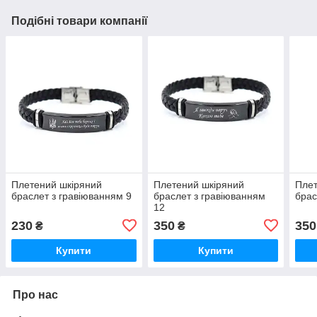
Подібні товари компанії
Плетений шкіряний
Плетений шкіряний
Плет
браслет з гравіюванням 9
браслет з гравіюванням
брас
12
230
350
350
₴
₴
Купити
Купити
Про нас