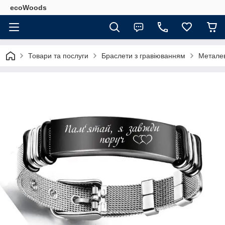
ecoWoods
Товари та послуги
Браслети з гравіюванням
Металев