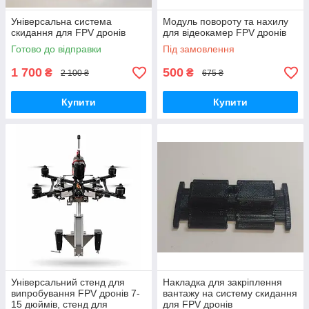
Універсальна система
Модуль повороту та нахилу
скидання для FPV дронів
для відеокамер FPV дронів
Готово до відправки
Під замовлення
1 700
500
₴
₴
2 100 ₴
675 ₴
Купити
Купити
Універсальний стенд для
Накладка для закріплення
випробування FPV дронів 7-
вантажу на систему скидання
15 дюймів, стенд для
для FPV дронів