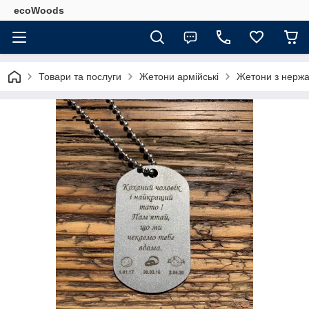
ecoWoods
Товари та послуги
Жетони армійські
Жетони з нержав