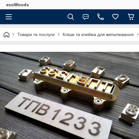
ecoWoods
Товари та послуги
Кліше та клейма для випалювання