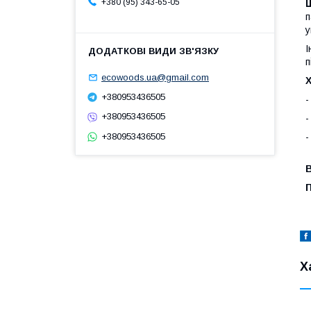
+380 (95) 343-65-05
п
у
І
п
ecowoods.ua@gmail.com
+380953436505
-
+380953436505
-
-
+380953436505
В
Х