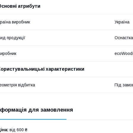
Основні атрибути
раїна виробник
Україна
ид продукції
Оснастка
иробник
ecoWood
Користувальницькі характеристики
еометрія відбитка
Під замо
нформація для замовлення
іна:
від 600 ₴