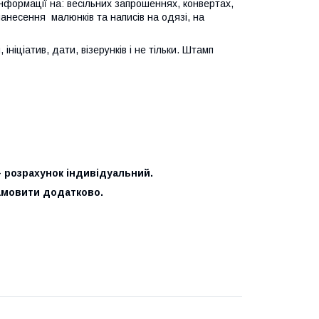
формації на: весільних запрошеннях, конвертах,
нанесення малюнків та написів на одязі, на
ніціатив, дати, візерунків і не тільки. Штамп
– розрахунок індивідуальний.
замовити додатково.