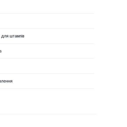
 для штампів
s
влення