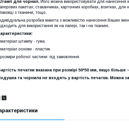
Штамп для чорнил.
Його можна використовувати для нанесення ін
аперових пакетах, стаканчиках, картонних коробках, візитках, для 
паковці з тканини, тощо.
ндивідуальна розробка макета з можливістю нанесення Ваших імен, і
ідходить для використання як на папері, так і на тканині.
Характеристики:
 матеріал штампу - гума
 матеріал основи - пластик
 розміри робочої частини: під замовлення
артість печатки вказана при розмірі 50*50 мм, якщо більше 
Подушка та чорнила не входять у вартість печатки. Можна 
арактеристики